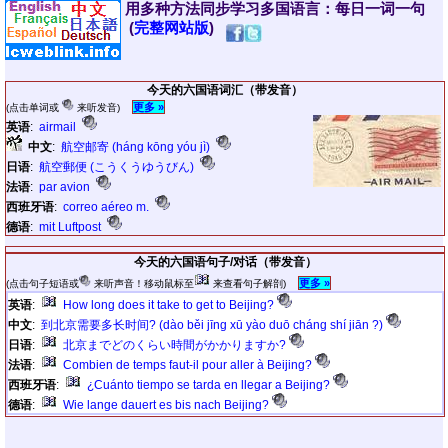
用多种方法同步学习多国语言：每日一词一句
(
完整网站版
)
今天的六国语词汇（带发音）
更多 »
(点击单词或
来听发音)
英语
:
airmail
中文
:
航空邮寄 (háng kōng yóu jì)
日语
:
航空郵便 (こうくうゆうびん)
法语
:
par avion
西班牙语
:
correo aéreo m.
德语
:
mit Luftpost
今天的六国语句子/对话（带发音）
更多 »
(点击句子短语或
来听声音！移动鼠标至
来查看句子解剖)
英语
:
How long does it take to get to Beijing?
中文
:
到北京需要多长时间? (dào běi jīng xū yào duō cháng shí jiān ?)
日语
:
北京までどのくらい時間がかかりますか?
法语
:
Combien de temps faut-il pour aller à Beijing?
西班牙语
:
¿Cuánto tiempo se tarda en llegar a Beijing?
德语
:
Wie lange dauert es bis nach Beijing?