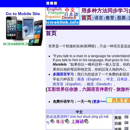
用多种方法同步学习
Go to Mobile Site
首页
语言
教育
股票
|
|
|
|
首页
世界是一个联接的实体(联网联)，只会一种语言是远
"If you talk to a man in a language he understands
If you talk to him in his language, that goes to his 
Mandela
“如果你以一種外語和一個人交流，你的
果你以他的母語和他交流，你的話深入他的內心。” 
多国语言学习
：
我们为您提供了一个免费的多国语
学会六种语言：
英语（English），中文，日本語，
班牙语（Español），德语（Deutsch）
。
{
五彩世界任你游，六国语言伴君行 - 旅游
免费外语学习：一天一句 (
更多>>>
中文
您会说英语吗? (nín huì shuō yīng yǔ mā
英语
:
?)
日语
:
法语
: