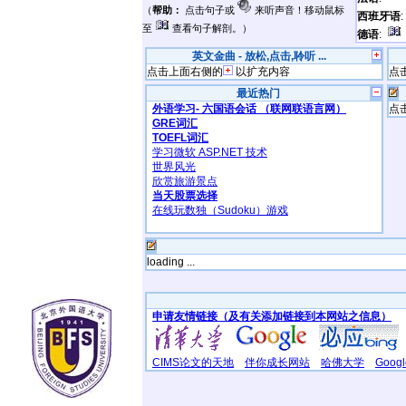
（
帮助：
点击句子或
来听声音！移动鼠标
西班牙语
至
查看句子解剖。）
德语
:
英文金曲 - 放松,点击,聆听 ...
点击上面右侧的
以扩充内容
点
最近热门
外语学习- 六国语会话 （联网联语言网）
点
GRE词汇
TOEFL词汇
学习微软 ASP.NET 技术
世界风光
欣赏旅游景点
当天股票选择
在线玩数独（Sudoku）游戏
loading ...
申请友情链接（及有关添加链接到本网站之信息）
CIMS论文的天地
伴你成长网站
哈佛大学
Goo