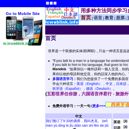
用多种方法同步学习
Go to Mobile Site
首页
语言
教育
股票
|
|
|
|
首页
世界是一个联接的实体(联网联)，只会一种语言是远
"If you talk to a man in a language he understands
If you talk to him in his language, that goes to his 
Mandela
“如果你以一種外語和一個人交流，你的
果你以他的母語和他交流，你的話深入他的內心。” 
多国语言学习
：
我们为您提供了一个免费的多国语
学会六种语言：
英语（English），中文，日本語，
班牙语（Español），德语（Deutsch）
。
{
五彩世界任你游，六国语言伴君行 - 旅游
免费外语学习：一天一句 (
更多>>>
中文
我们预订了9:30的酒席，我叫杰克。 (wǒ
英语
:
mén yù dìng le jǐu diǎn sān shí fēn de jiǔ
日语
: