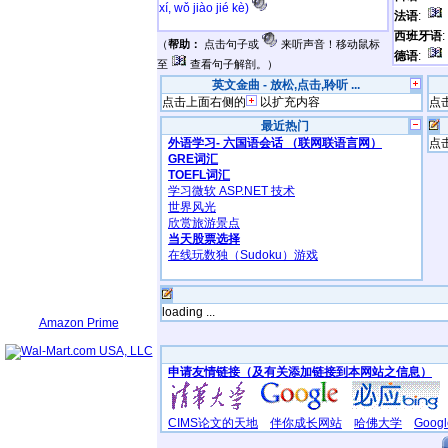
xí, wǒ jiào jié kè)
法语
:
西班牙语
（
帮助：
点击句子或
来听声音！移动鼠标
德语
:
至
查看句子解剖。）
英文金曲 - 放松,点击,聆听 ...
点击上面右侧的
以扩充内容
点
最近热门
外语学习- 六国语会话 （联网联语言网）
点
GRE词汇
TOEFL词汇
学习微软 ASP.NET 技术
世界风光
欣赏旅游景点
当天股票选择
在线玩数独（Sudoku）游戏
loading ...
Amazon Prime
申请友情链接（及有关添加链接到本网站之信息）
CIMS论文的天地
伴你成长网站
哈佛大学
Goo